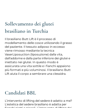
Sollevamento dei glutei
brasiliano in Turchia
Il brasiliano Butt Lift è il processo di
modellamento delle cosce utilizzando il grasso
del paziente. Il tessuto adiposo in eccesso
viene rimosso mediante la tecnica
VaserLiposuction (liposuzione) dalla vita,
dall'addome e dalla parte inferiore dei glutei e
iniettato nei glutei. In questo modo è
assicurata una vita sottile e i fianchi appaiono
più formati e più voluminosi. Il brasiliano Butt
Lift aiuta il corpo a sembrare una clessidra.
Candidati BBL
L’intervento di lifting del sedere è adatto a me?
L'estetica del sedere brasiliano è adatta per
fianchi piatti e piccoli. L’intervento di lifting dei