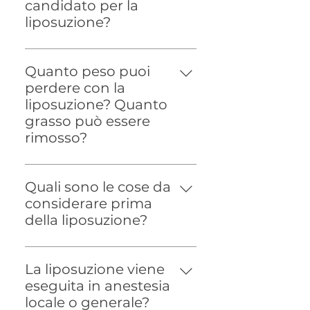
candidato per la
liposuzione?
Se hai lavorato duro seguendo
una dieta e un programma di
Quanto peso puoi
esercizi per perdere peso ma
perdere con la
non riesci a raggiungere i tuoi
liposuzione? Quanto
obiettivi, potresti essere un
grasso può essere
buon candidato.
rimosso?
La liposuzione non è una
soluzione per perdere peso.
Quali sono le cose da
Accelera il processo di perdita
considerare prima
di peso. Anche se la rimozione
della liposuzione?
della quantità di grasso varia
L'assunzione di vitamine e
da persona a persona, non
fitoterapici dovrebbe essere
supera determinati livelli.
La liposuzione viene
evitata un mese prima
eseguita in anestesia
dell'intervento. L'aumento di
locale o generale?